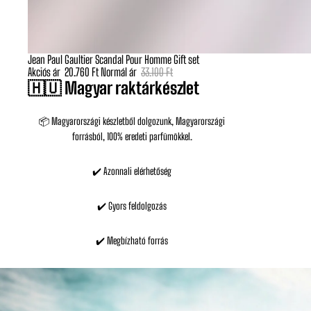
Jean Paul Gaultier Scandal Pour Homme Gift set
Akciós
Akciós ár
20.760 Ft
Normál ár
33.100 Ft
🇭🇺 Magyar raktárkészlet
📦 Magyarországi készletből dolgozunk, Magyarországi
forrásból, 100% eredeti parfümökkel.
✔️ Azonnali elérhetőség
✔️ Gyors feldolgozás
✔️ Megbízható forrás