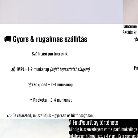
Lancôme L
Akciós
Akciós á
🚚 Gyors & rugalmas szállítás
⭐
Szállítási partnereink:
Pr
📬
MPL
– 1–2 munkanap
(saját tapasztalat alapján)
📦
Foxpost
– 2–4 munkanap
📍
Packeta
– 2–4 munkanap
👉 Te választod, mi szállítjuk – gyorsan és biztonságosan.
A FindYourWay története
Mindig is szenvedélyem volt a parfümök világa —
tökéletesen tükrözi azt, aki viseli. Ez a szenv