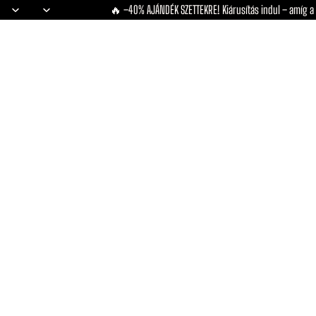
🔥 –40% AJÁNDÉK SZETTEKRE! Kiárusítás indul – amíg a 