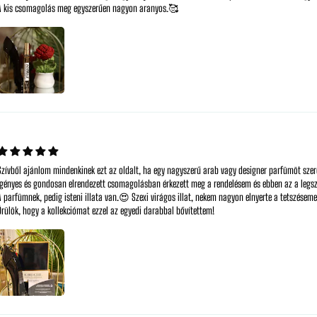
A kis csomagolás meg egyszerűen nagyon aranyos.🥰
Szívből ajánlom mindenkinek ezt az oldalt, ha egy nagyszerű arab vagy designer parfümöt sze
Igényes és gondosan elrendezett csomagolásban érkezett meg a rendelésem és ebben az a legsz
A parfümnek, pedig isteni illata van.😍 Szexi virágos illat, nekem nagyon elnyerte a tetszésem
Örülök, hogy a kollekciómat ezzel az egyedi darabbal bővítettem!