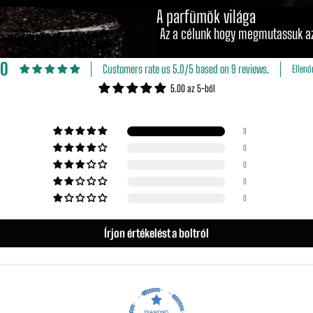
A parfümök világa
Az a célunk hogy megmutassuk az
.0
Customers rate us 5.0/5 based on 9 reviews.
Ellenő
5.00 az 5-ből
9
0
0
0
0
Írjon értékelést a boltról