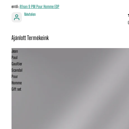
Afnan 9 PM Pour Homme EDP
Névtelen
Ajánlott Termékeink
Jean
Paul
Gaultier
Scandal
Pour
Homme
Gift set