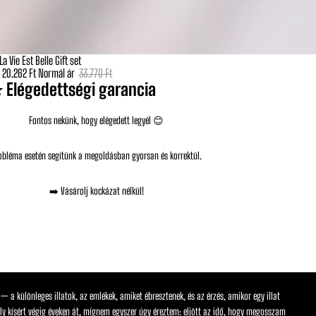
a Vie Est Belle Gift set
r
20.262 Ft
Normál ár
33.770 Ft
 Elégedettségi garancia
Fontos nekünk, hogy elégedett legyél 😊
obléma esetén segítünk a megoldásban gyorsan és korrektül.
➡️ Vásárolj kockázat nélkül!
 a különleges illatok, az emlékek, amiket ébresztenek, és az érzés, amikor egy illat
edély kísért végig éveken át, mígnem egyszer úgy éreztem: eljött az idő, hogy megosszam