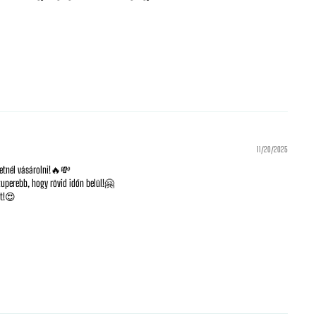
11/20/2025
retnél vásárolni!🔥💸
uperebb, hogy rövid időn belül!🤗
et!😍