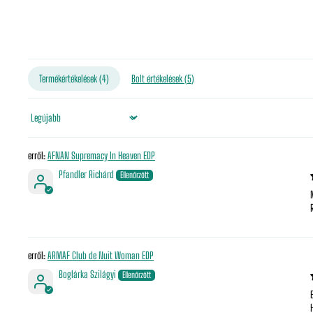
Termékértékelések (
4
)
Bolt értékelések (
5
)
Sort by
AFNAN Supremacy In Heaven EDP
Pfandler Richárd
ARMAF Club de Nuit Woman EDP
Boglárka Szilágyi