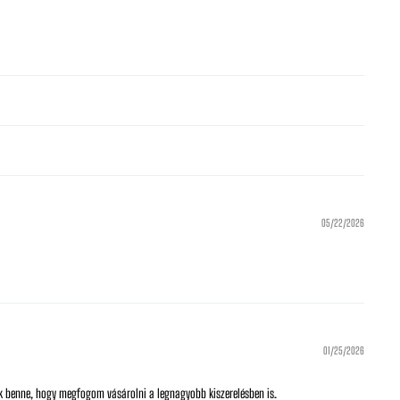
05/22/2026
01/25/2026
k benne, hogy megfogom vásárolni a legnagyobb kiszerelésben is.