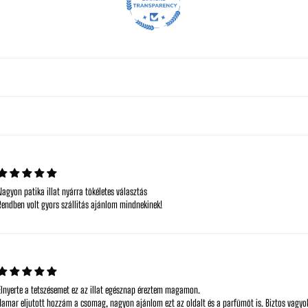
Nagyon patika illat nyárra tökéletes választás
Rendben volt gyors szállitás ajánlom mindnekinek!
Elnyerte a tetszésemet ez az illat egésznap éreztem magamon.
Hamar eljutott hozzám a csomag, nagyon ajánlom ezt az oldalt és a parfümöt is. Biztos vagyo