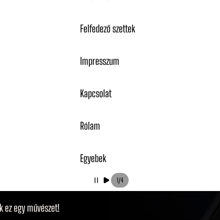
Felfedező szettek
Impresszum
Kapcsolat
Rólam
Egyebek
1
/
4
k ez egy művészet!