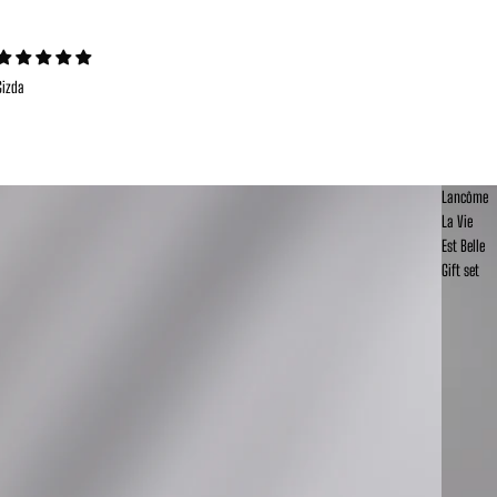
Gizda
Lancôme
La Vie
Est Belle
Gift set