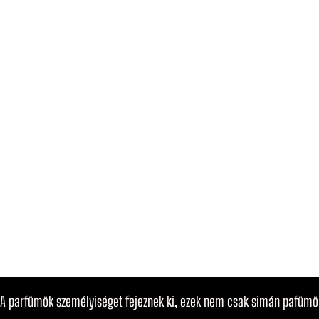
A parfümök személyiséget fejeznek ki, ezek nem csak simán pafümö