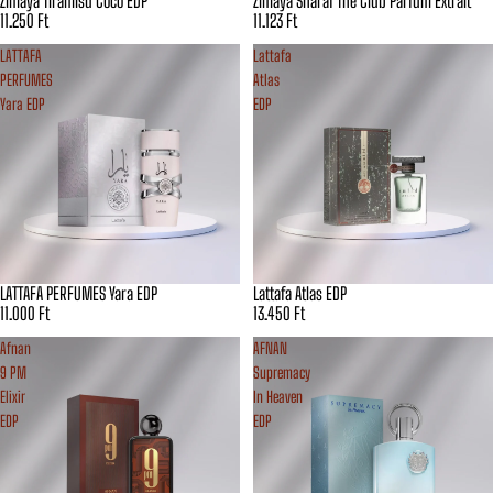
Zimaya Tiramisu Coco EDP
Zimaya Sharaf The Club Parfum Extrait
11.250 Ft
11.123 Ft
LATTAFA
Lattafa
PERFUMES
Atlas
Yara EDP
EDP
LATTAFA PERFUMES Yara EDP
Lattafa Atlas EDP
11.000 Ft
13.450 Ft
Afnan
AFNAN
9 PM
Supremacy
Elixir
In Heaven
EDP
EDP