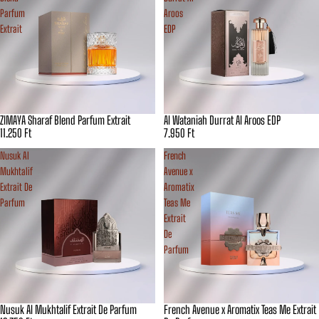
Parfum
Aroos
Extrait
EDP
ZIMAYA Sharaf Blend Parfum Extrait
Al Wataniah Durrat Al Aroos EDP
11.250 Ft
7.950 Ft
Nusuk Al
French
Mukhtalif
Avenue x
Extrait De
Aromatix
Parfum
Teas Me
Extrait
De
Parfum
Nusuk Al Mukhtalif Extrait De Parfum
French Avenue x Aromatix Teas Me Extrait