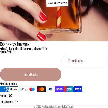
Csatlakozz hozzánk
Értesülj legújabb illatainkról, akciókról és
híreinkről.
E-mail-cím
Feliratkozás
Fizetési módok
Rólam
Impresszum
© 2026
FindYourWay
, Szolgáltató: Shopify