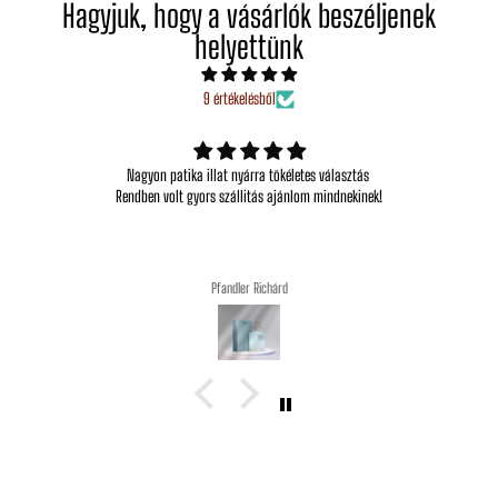
Hagyjuk, hogy a vásárlók beszéljenek
helyettünk
9 értékelésből
Elnyerte a tetszésemet ez az illat egésznap éreztem magamon.
Hamar eljutott hozzám a csomag, nagyon ajánlom ezt az oldalt és a
parfümöt is. Biztos vagyok benne, hogy megfogom vásárolni a legnagyobb
kiszerelésben is.
A kis csomagolás meg egyszerűen nagyon aranyos.🥰
Boglárka Szilágyi