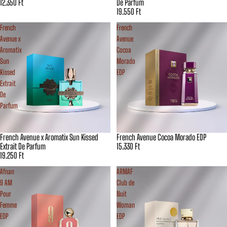
12.350 Ft
De Parfum
19.550 Ft
French
French
Avenue x
Avenue
Aromatix
Cocoa
Sun
Morado
Kissed
EDP
Extrait
De
Parfum
French Avenue x Aromatix Sun Kissed
French Avenue Cocoa Morado EDP
Extrait De Parfum
15.330 Ft
19.250 Ft
Afnan
ARMAF
9 AM
Club de
Pour
Nuit
Femme
Woman
EDP
EDP