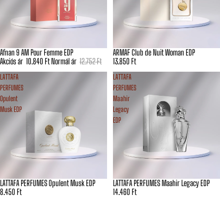
Afnan 9 AM Pour Femme EDP
ARMAF Club de Nuit Woman EDP
Akciós
Akciós ár
10.840 Ft
Normál ár
12.752 Ft
13.850 Ft
LATTAFA
LATTAFA
PERFUMES
PERFUMES
Opulent
Maahir
Musk EDP
Legacy
EDP
LATTAFA PERFUMES Opulent Musk EDP
LATTAFA PERFUMES Maahir Legacy EDP
8.450 Ft
14.460 Ft