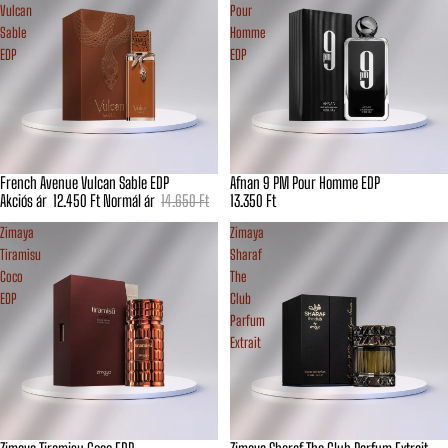
Vulcan
Pour
Sable
Homme
EDP
EDP
French Avenue Vulcan Sable EDP
Afnan 9 PM Pour Homme EDP
Akciós
Akciós ár
12.450 Ft
Normál ár
14.650 Ft
13.350 Ft
Zimaya
Zimaya
Tiramisu
Sharaf
Coco
The
EDP
Club
Parfum
Extrait