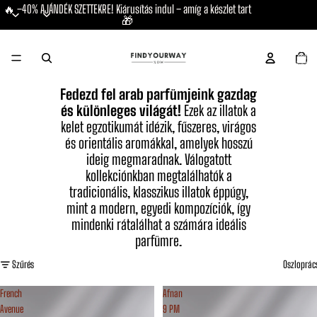
🔥 –40% AJÁNDÉK SZETTEKRE! Kiárusítás indul – amíg a készlet tart
🎁
Összes
termék 
kosárba
0
Fedezd fel arab parfümjeink gazdag
és különleges világát!
Ezek az illatok a
kelet egzotikumát idézik, fűszeres, virágos
és orientális aromákkal, amelyek hosszú
ideig megmaradnak. Válogatott
kollekciónkban megtalálhatók a
tradicionális, klasszikus illatok éppúgy,
mint a modern, egyedi kompozíciók, így
mindenki rátalálhat a számára ideális
parfümre.
Szűrés
Oszloprác
French
Afnan
Avenue
9 PM