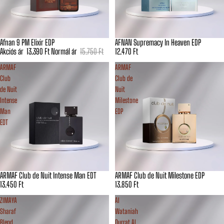
Afnan 9 PM Elixir EDP
AFNAN Supremacy In Heaven EDP
Akciós
Akciós ár
13.390 Ft
Normál ár
15.750 Ft
12.470 Ft
ARMAF
ARMAF
Club
Club de
de Nuit
Nuit
Intense
Milestone
Man
EDP
EDT
ARMAF Club de Nuit Intense Man EDT
ARMAF Club de Nuit Milestone EDP
13.450 Ft
13.850 Ft
ZIMAYA
Al
Sharaf
Wataniah
Blend
Durrat Al